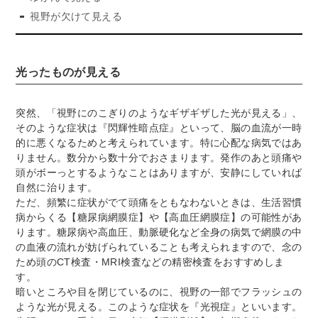
視野が欠けて見える
光ったものが見える
突然、「視野にのこぎりのようなギザギザした光が見える」、
そのような症状は『閃輝性暗点症』といって、脳の血流が一時
的に悪くなるためと考えられています。特に心配な病気ではあ
りません。数分から数十分でおさまります。発作のあと頭痛や
頭がボーっとするようなことはありますが、安静にしていれば
自然に治ります。
ただ、頻繁に症状がでて頭痛をともなわないときは、生活習慣
病からくる【糖尿病網膜症】や【高血圧網膜症】の可能性があ
ります。糖尿病や高血圧、動脈硬化など全身の病気で網膜の中
の血液の流れが妨げられていることも考えられますので、念の
ため頭のCT検査・MRI検査などの精密検査をおすすめしま
す。
暗いところや目を閉じているのに、視野の一部でフラッシュの
ような光が見える。このような症状を『光視症』といいます。