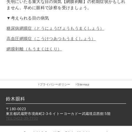
失明にいたる重大な目の病気【網膜剥離】の初期症状かもしれ
ません。早めに眼科で診察を受けましょう。
▼考えられる目の病気
糖尿病網膜症（とうにょうびょうもうまくしょう）
高血圧網膜症（こうけつあつもうまくしょう）
網膜剥離（もうまくはくり）
プライバシーポリシー
Sitemap
鈴木眼科
〒180-0023
東京都武蔵野市境南町2-3-6 イトーヨーカドー武蔵境店西館 5階
TEL:0422-39-7700