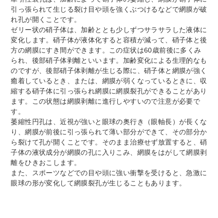
引っ張られて生じる裂け目や頭を強くぶつけるなどで網膜が破
れ孔が開くことです。
ゼリー状の硝子体は、加齢ととも少しずつサラサラした液体に
変化します。硝子体が液体化すると容積が減って、硝子体と後
方の網膜にすき間ができます。この症状は60歳前後に多くみ
られ、後部硝子体剥離といいます。加齢変化による生理的なも
のですが、後部硝子体剥離が生じる際に、硝子体と網膜が強く
癒着しているとき、または、網膜が弱くなっているときに、収
縮する硝子体に引っ張られ網膜に網膜裂孔ができることがあり
ます。この状態は網膜剥離に進行しやすいので注意が必要で
す。
萎縮性円孔は、近視が強いと眼球の奥行き（眼軸長）が長くな
り、網膜が前後に引っ張られて薄い部分ができて、その部分か
ら裂けて孔が開くことです。そのまま治療せず放置すると、硝
子体の液状成分が網膜の孔に入りこみ、網膜をはがして網膜剥
離をひきおこします。
また、スポーツなどでの目や頭に強い衝撃を受けると、急激に
眼球の形が変化して網膜裂孔が生じることもあります。