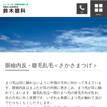
眼瞼内反・睫毛乱毛＜さかさまつげ＞
まつ毛は目に触れないように外側の方向に向かって生えていま
す。眼瞼内反はまぶたが目の内側に巻きこみ、まつ毛が目に触
れてしまいます。睫毛乱生は一部のまつ毛の発毛方向が乱れ、
目の方向に向く状態です。いずれも角膜にまつ毛が触れて涙が
でたりちくちくしたりします。