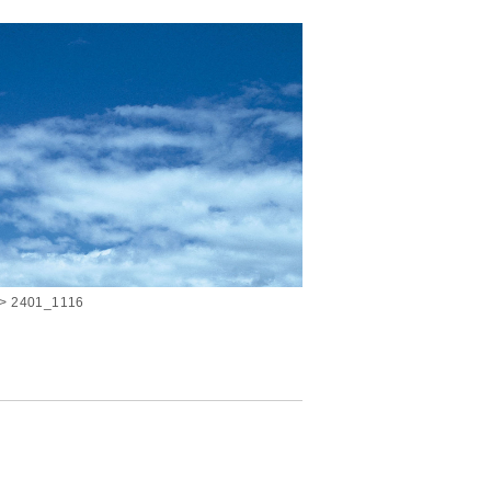
2401_1116JR中央線・西武多摩川線 武蔵境駅か
>
2401_1116